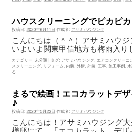
ハウスクリーニングでピカピカ
投稿日:
2020年6月11日
作成者:
アサミハウジング
こんにちは（＾＾）アサミハウジ
いよいよ関東甲信地方も梅雨入り
カテゴリー:
未分類
|
タグ:
アサミハウジング
,
エアコンクリーニ
スクリーニング
,
リフォーム
,
内装
,
外構
,
外装
,
工事
,
施工事例
,
水
る
まるで絵画！エコカラットデザ
♪
投稿日:
2020年5月22日
作成者:
アサミハウジング
こんにちは！アサミハウジング大
様邸にて、「エコカラット デザ