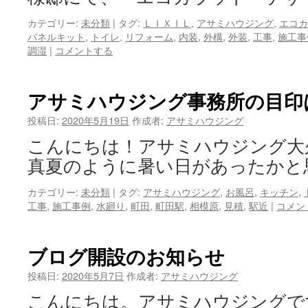
カテゴリー:
未分類
|
タグ:
ＬＩＸＩＬ
,
アサミハウジング
,
エコカ
パネルキット
,
トイレ
,
リフォーム
,
内装
,
外構
,
外装
,
工事
,
施工事
調湿
|
コメントする
アサミハウジング事務所の目印
投稿日:
2020年5月19日
作成者:
アサミハウジング
こんにちは！アサミハウジング大
真夏のように暑い日があったかと
カテゴリー:
未分類
|
タグ:
アサミハウジング
,
お風呂
,
キッチン
,
工事
,
施工事例
,
水廻り
,
町田
,
町田駅
,
相模原
,
見積
,
駅近
|
コメン
ブログ開設のお知らせ
投稿日:
2020年5月7日
作成者:
アサミハウジング
こんにちは。アサミハウジングで