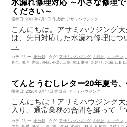
水漏れ修理対応 ～小さな修理
ください～
投稿日:
2020年7月1日
作成者:
アサミハウジング
こんにちは。アサミハウジング大
は、先日対応した水漏れ修理につ
→
カテゴリー:
未分類
|
タグ:
アサミハウジング
,
お風呂
,
キッチン
,
具合
,
修理
,
内装
,
外構
,
外装
,
工事
,
施工事例
,
水廻り
,
水漏れ
,
町田
てんとうむしレター20年夏号、
投稿日:
2020年6月17日
作成者:
アサミハウジング
こんにちは！アサミハウジング大
入り、通常業務の合間を縫って「
カテゴリー:
未分類
|
タグ:
アサミハウジング
,
お風呂
,
キッチン
,
内装
,
外構
,
外装
,
工事
,
施工事例
,
水廻り
,
町田
,
相模原
,
見積
|
コ