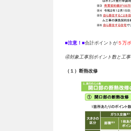
■注意！■
合計ポイントが
５万
④対象工事別ポイント数と工事
（１）断熱改修