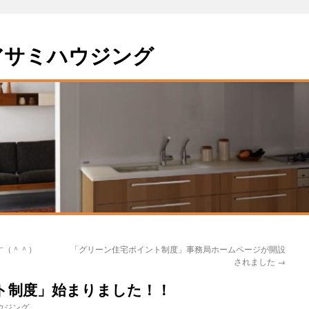
アサミハウジング
す（＾＾）
「グリーン住宅ポイント制度」事務局ホームページが開設
されました
→
ト制度」始まりました！！
ウジング